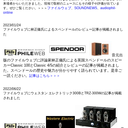
来場者からいただきました。現地で取材のニュースにもその様子や評価が出ていま
ファイルウェブ
SOUNDNEWS
audiophil-
す。ぜひご覧ください。＞＞＞
、
、
online
2023/01/24
ファイルウェブに林正儀氏によるスペンドールのレビュー記事が掲載されまし
た
音元出
版のファイルウェブに評論家林正儀氏による英国スペンドールのスピー
カーClassic 100とClassic 4/5の紹介とレビューの記事が掲載されまし
た。スペンドールの歴史や魅力が分かりやすく語られています。是非ご
一読ください。
記事はこちら＞＞＞
2022/06/22
ファイルウェブにウェスタン エレクトリック300BとTRZ-300Wの記事が掲載
されました