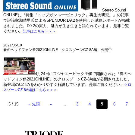
Stereo Sound
ONLINEに『特集『トップガン マーヴェリック』再生大研究。』の記事
で評論家潮晴男氏によるSPENDOR D9.2を使用した試聴レポートが掲載
されました。D9.2の実力、魅力が生き生きと語られています。是非ご覧
ください。
記事はこちら＞＞＞
2021/05/10
春のヘッドフォン祭2021ONLINE クロスゾーンCZ-8A編 公開中
4月24日にフジヤエービック主催で開催された『春のヘ
ッドフォン祭2021ONLINE』のクロスゾーンCZ-8A編が公開されました。
新登場のCZ-8Aをわかりやすく解説しています。是非ご覧ください。
クロ
スゾーンCZ-8A編はこちら＞＞＞
5 / 15
« 先頭
«
...
3
4
5
6
7