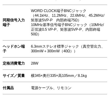
WORD CLOCK端子BNCジャック
（44.1kHz、11.2MHz、22.6MHz、45.2MHz/
同期信号入力
矩形波5VP-P 内部終端75Ω）
端子
10MHz基準信号端子BNCジャック（10MHz/
正弦波0.5 VP-P、矩形波5VP-P、内部終端
50Ω）
ヘッドホン端
6.3mmステレオ標準ジャック（真空管出力、
子
300mW＋300mW（40Ω））
定格消費電力
28W
サイズ／質量
横345×奥行335×高105mm／8.1kg
付属品
電源ケーブル、リモコン