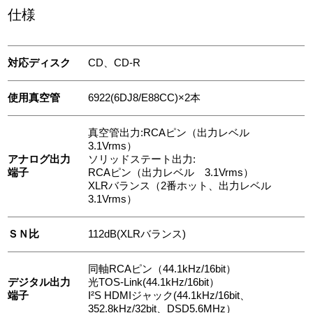
仕様
対応ディスク
CD、CD-R
使用真空管
6922(6DJ8/E88CC)×2本
真空管出力:RCAピン（出力レベル
3.1Vrms）
アナログ出力
ソリッドステート出力:
端子
RCAピン（出力レベル 3.1Vrms）
XLRバランス（2番ホット、出力レベル
3.1Vrms）
ＳＮ比
112dB(XLRバランス)
同軸RCAピン（44.1kHz/16bit）
デジタル出力
光TOS-Link(44.1kHz/16bit）
端子
I²S HDMIジャック(44.1kHz/16bit、
352.8kHz/32bit、DSD5.6MHz）