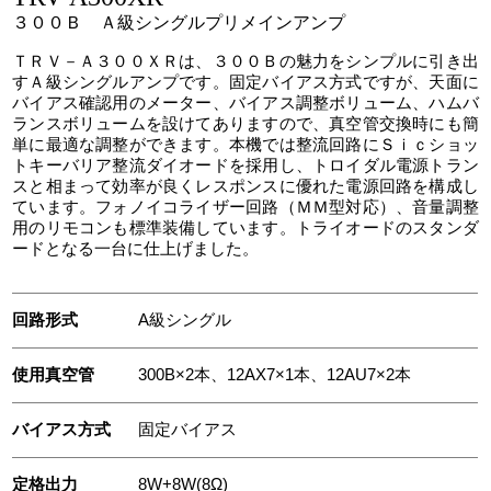
３００Ｂ Ａ級シングルプリメインアンプ
ＴＲＶ－Ａ３００ＸＲは、３００Ｂの魅力をシンプルに引き出
すＡ級シングルアンプです。固定バイアス方式ですが、天面に
バイアス確認用のメーター、バイアス調整ボリューム、ハムバ
ランスボリュームを設けてありますので、真空管交換時にも簡
単に最適な調整ができます。本機では整流回路にＳｉｃショッ
トキーバリア整流ダイオードを採用し、トロイダル電源トラン
スと相まって効率が良くレスポンスに優れた電源回路を構成し
ています。フォノイコライザー回路（ＭＭ型対応）、音量調整
用のリモコンも標準装備しています。トライオードのスタンダ
ードとなる一台に仕上げました。
回路形式
A級シングル
使用真空管
300B×2本、12AX7×1本、12AU7×2本
バイアス方式
固定バイアス
定格出力
8W+8W(8Ω)