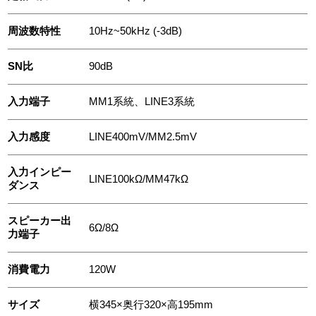
周波数特性
10Hz~50kHz (-3dB)
SN比
90dB
入力端子
MM1系統、LINE3系統
入力感度
LINE400mV/MM2.5mV
入力インピー
LINE100kΩ/MM47kΩ
ダンス
スピーカー出
6Ω/8Ω
力端子
消費電力
120W
サイズ
横345×奥行320×高195mm