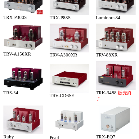
TRX-P300S
TRX-P88S
Luminous84
TRV-A150XR
TRV-A300XR
TRV-88XR
TRK-3488
販売終
TRS-34
TRV-CD6SE
了
Ruby
TRX-EQ7
Pearl