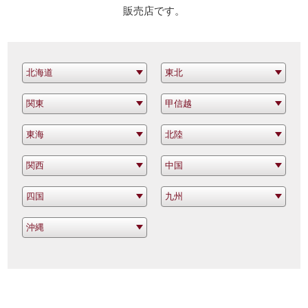
販売店です。
北海道
東北
関東
甲信越
東海
北陸
関西
中国
四国
九州
沖縄